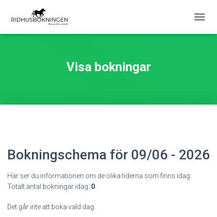
S
L
Å
P
Å
Visa bokningar
/
A
V
N
A
V
I
G
E
Bokningschema för 09/06 - 2026
R
I
N
Här ser du informationen om de olika tiderna som finns idag.
G
Totalt antal bokningar idag:
0
Det går inte att boka vald dag.