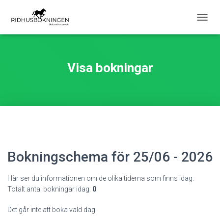
S
L
Å
P
Å
Visa bokningar
/
A
V
N
A
V
I
G
E
Bokningschema för 25/06 - 2026
R
I
N
Här ser du informationen om de olika tiderna som finns idag.
G
Totalt antal bokningar idag:
0
Det går inte att boka vald dag.